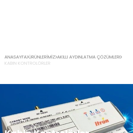
ANASAYFA
ÜRÜNLERİMİZ
AKILLI AYDINLATMA ÇÖZÜMLERI
KABIN KONTROLÖRLER